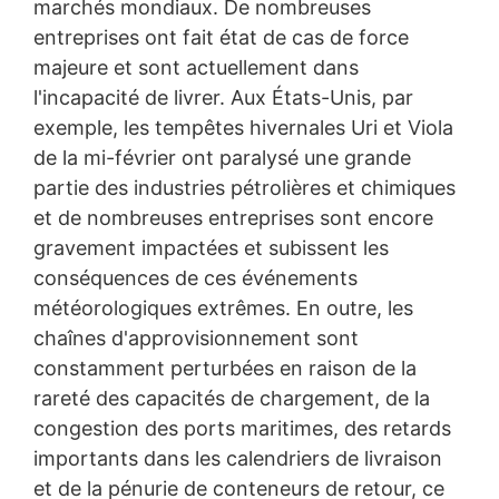
marchés mondiaux. De nombreuses
traitons automatiquement sur la base de votre
entreprises ont fait état de cas de force
consentement ou en exécution d'un contrat vous soient
majeure et sont actuellement dans
transmises, ou soient transmises à un tiers dans un
format commun lisible par machine. Si vous demandez
l'incapacité de livrer. Aux États-Unis, par
le transfert direct des données à une autre partie
exemple, les tempêtes hivernales Uri et Viola
responsable, celui-ci n'aura lieu que dans la mesure où il
est techniquement possible.
de la mi-février ont paralysé une grande
partie des industries pétrolières et chimiques
Droit à l’information, droit de rectification,
et de nombreuses entreprises sont encore
d'effacement et de blocage
Conformément à l'article 15 de la RGPD, vous pouvez à
gravement impactées et subissent les
tout moment demander à MC-Bauchemie de vous
conséquences de ces événements
fournir des informations complètes sur les données
météorologiques extrêmes. En outre, les
enregistrées vous concernant. Conformément à l'article
17 RGPD, vous pouvez à tout moment nous demander
chaînes d'approvisionnement sont
de corriger, de supprimer ou de bloquer des données
constamment perturbées en raison de la
personnelles.
rareté des capacités de chargement, de la
congestion des ports maritimes, des retards
importants dans les calendriers de livraison
et de la pénurie de conteneurs de retour, ce